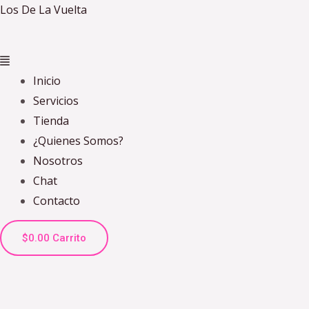
Ir
Los De La Vuelta
al
contenido
Inicio
Servicios
Tienda
¿Quienes Somos?
Nosotros
Chat
Contacto
$
0.00
Carrito