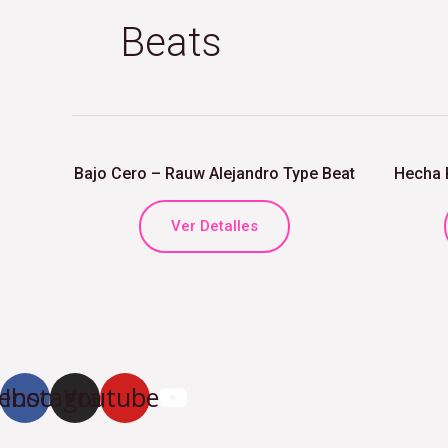
Beats
Bajo Cero – Rauw Alejandro Type Beat
Hecha P
Ver Detalles
ebook
Instagram
Youtube