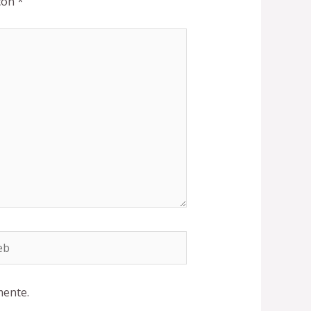
 con
*
b
mente.