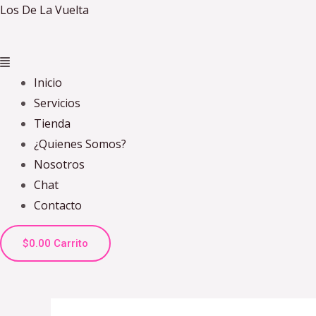
Ir
Los De La Vuelta
al
contenido
Inicio
Servicios
Tienda
¿Quienes Somos?
Nosotros
Chat
Contacto
$
0.00
Carrito